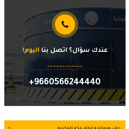
عندك سؤال؟ اتصل بنا
اليوم!
9660566244440+
حقن ومعالجه انفاق مكه المكرمة